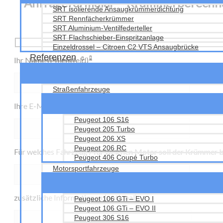
Anfrageformular – Krümmerberechn
SRT isolierende Ansaugkrümmerdichtung
SRT Rennfächerkrümmer
SRT Aluminium-Ventilfederteller
SRT Flachschieber-Einspritzanlage
Einzeldrossel – Citroen C2 VTS Ansaugbrücke
Referenzen
Ihr Name (Pflichtfeld)
Straßenfahrzeuge
Ihre E-Mail-Adresse (Pflichtfeld)
Peugeot 106 S16
Peugeot 205 Turbo
Peugeot 206 XS
Peugeot 206 RC
Für welches Fahrzeug / für welchen Motor soll der Krümmer 
Peugeot 406 Coupé Turbo
Motorsportfahrzeuge
zusätzliche Informationen (optional)
Peugeot 106 GTi – EVO I
Peugeot 106 GTi – EVO II
Peugeot 306 S16