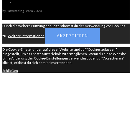
by SaxoRacingTeam 2020
Durch die weitere Nutzung der Seite stimmst du der Verwendung von Cookies
AKZEPTIEREN
zu.
Weitere Informationen
Die Cookie-Einstellungen auf dieser Website sind auf "Cookies zulassen"
eingestellt, um das beste Surferlebnis zu ermöglichen. Wenn du diese Website
ohne Änderung der Cookie-Einstellungen verwendest oder auf "Akzeptieren"
klickst, erklärst du sich damit einverstanden.
Schließen