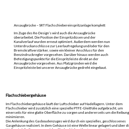
Ansaugbrücke – SRT Flachschiebereinspritzanlage komplett
Im Zuge des Re-Design’s wird auch die Ansaugbrücke
überarbeitet. Die Position der Einspritzdüsen und der
Kanalverlauf wurden erneut optimiert. Außerdem werden nun
Unterdruckanschlüsse zur Leerlaufregelung und/oder für den
Bremskraftverstärker, sowie ein kleiner Anschluss für den
Benzindruckregler vorgesehen. Darüber hinaus werden auch
Befestigungspunkte für die Einspritzleiste direkt an der
Ansaugbrücke vorgesehen. Aus Platzgründen wird die
Einspritzleiste bei unserer Ansaugbrücke gedreht eingebaut.
Flachschiebergehäuse
Im Flachschiebergehäuse läuft der Luftschieber auf Nadellagern. Unter dem
Flachschieber wird zusätzlich eine spezielle PTFE-Gleitfolie aufgebracht, um
einerseits für eine glatte Oberfläche zu sorgen und andererseits um die Reibung
minimieren.
Die Anlenkung des Gasboudenzuges wird durch ein spezielles, geschlossenes
Gasgehäuse realisiert. In dem Gehäuse ist eine Welle linear gelagert und über d