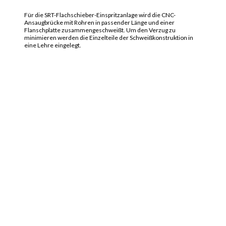
Für die SRT-Flachschieber-Einspritzanlage wird die CNC-
Ansaugbrücke mit Rohren in passender Länge und einer
Flanschplatte zusammengeschweißt. Um den Verzug zu
minimieren werden die Einzelteile der Schweißkonstruktion in
eine Lehre eingelegt.