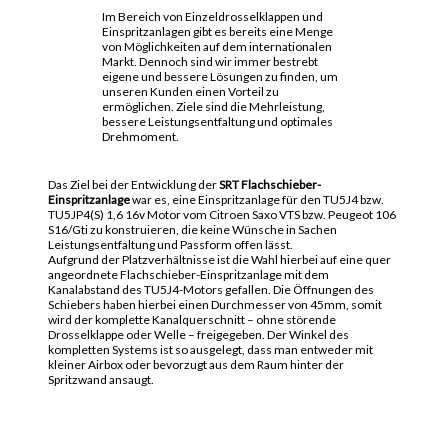
Im Bereich von Einzeldrosselklappen und
Einspritzanlagen gibt es bereits eine Menge
von Möglichkeiten auf dem internationalen
Markt. Dennoch sind wir immer bestrebt
eigene und bessere Lösungen zu finden, um
unseren Kunden einen Vorteil zu
ermöglichen. Ziele sind die Mehrleistung,
bessere Leistungsentfaltung und optimales
Drehmoment.
Das Ziel bei der Entwicklung der
SRT Flachschieber-
Einspritzanlage
war es, eine Einspritzanlage für den TU5J4 bzw.
TU5JP4(S) 1,6 16v Motor vom Citroen Saxo VTS bzw. Peugeot 106
S16/Gti zu konstruieren, die keine Wünsche in Sachen
Leistungsentfaltung und Passform offen lässt.
Aufgrund der Platzverhältnisse ist die Wahl hierbei auf eine quer
angeordnete Flachschieber-Einspritzanlage mit dem
Kanalabstand des TU5J4-Motors gefallen. Die Öffnungen des
Schiebers haben hierbei einen Durchmesser von 45mm, somit
wird der komplette Kanalquerschnitt – ohne störende
Drosselklappe oder Welle – freigegeben. Der Winkel des
kompletten Systems ist so ausgelegt, dass man entweder mit
kleiner Airbox oder bevorzugt aus dem Raum hinter der
Spritzwand ansaugt.