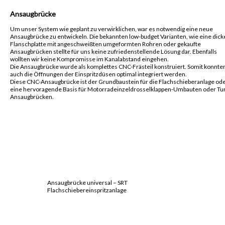
Ansaugbrücke
Um unser System wie geplant zu verwirklichen, war es notwendig eine neue
Ansaugbrücke zu entwickeln. Die bekannten low-budget Varianten, wie eine dick
Flanschplatte mit angeschweißten umgeformten Rohren oder gekaufte
Ansaugbrücken stellte für uns keine zufriedenstellende Lösung dar. Ebenfalls
wollten wir keine Kompromisse im Kanalabstand eingehen.
Die Ansaugbrücke wurde als komplettes CNC-Frästeil konstruiert. Somit konnte
auch die Öffnungen der Einspritzdüsen optimal integriert werden.
Diese CNC-Ansaugbrücke ist der Grundbaustein für die Flachschieberanlage od
eine hervoragende Basis für Motorradeinzeldrosselklappen-Umbauten oder Tu
Ansaugbrücken.
Ansaugbrücke universal – SRT
Flachschiebereinspritzanlage