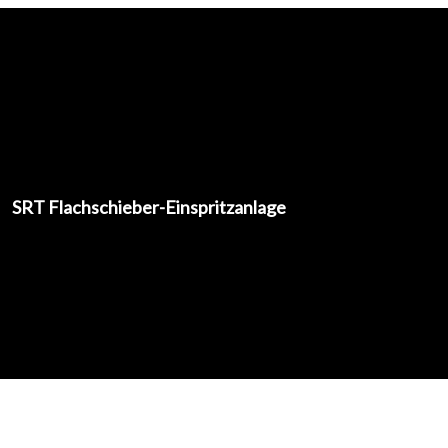
Zum
Inhalt
springen
HAUPTMENÜ
Produkte
SRT Flachschieber-Einspritzanlage