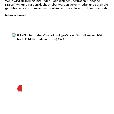
Welle wird die Bewegung auf den Flachschieber übertragen. Unnötige
Krafteinwirkung auf den Flachschieber werden so vermieden und durch die
geschlossene Konstruktion wird verhindert, dass Unterdruck verloren geht.
to be continued…
Abonnieren