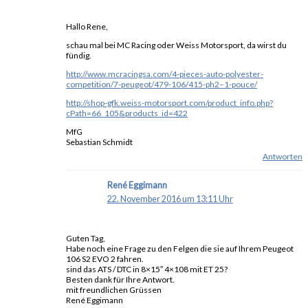
Hallo Rene,
schau mal bei MC Racing oder Weiss Motorsport, da wirst du
fündig.
http://www.mcracingsa.com/4-pieces-auto-polyester-
competition/7-peugeot/479-106/415-ph2–1-pouce/
http://shop-gfk.weiss-motorsport.com/product_info.php?
cPath=66_105&products_id=422
MfG
Sebastian Schmidt
Antworten
René Eggimann
22. November 2016 um 13:11 Uhr
Guten Tag,
Habe noch eine Frage zu den Felgen die sie auf Ihrem Peugeot
106 S2 EVO 2 fahren.
sind das ATS / DTC in 8×15″ 4×108 mit ET 25?
Besten dank für Ihre Antwort.
mit freundlichen Grüssen
René Eggimann