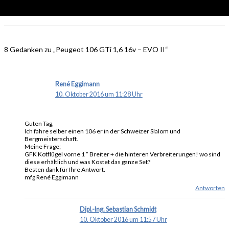
8 Gedanken zu „Peugeot 106 GTi 1,6 16v – EVO II“
René Eggimann
10. Oktober 2016 um 11:28 Uhr
Guten Tag,
Ich fahre selber einen 106 er in der Schweizer Slalom und
Bergmeisterschaft.
Meine Frage;
GFK Kotflügel vorne 1 ” Breiter + die hinteren Verbreiterungen! wo sind
diese erhältlich und was Kostet das ganze Set?
Besten dank für Ihre Antwort.
mfg René Eggimann
Antworten
Dipl.-Ing. Sebastian Schmidt
10. Oktober 2016 um 11:57 Uhr