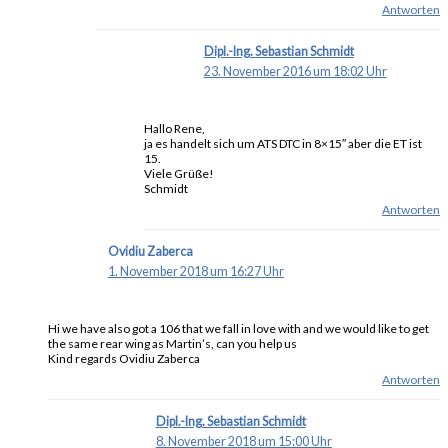
Antworten
Dipl.-Ing. Sebastian Schmidt
23. November 2016 um 18:02 Uhr
Hallo Rene,
ja es handelt sich um ATS DTC in 8×15″ aber die ET ist
15.
Viele Grüße!
Schmidt
Antworten
Ovidiu Zaberca
1. November 2018 um 16:27 Uhr
Hi we have also got a 106 that we fall in love with and we would like to get
the same rear wing as Martin’s, can you help us
Kind regards Ovidiu Zaberca
Antworten
Dipl.-Ing. Sebastian Schmidt
8. November 2018 um 15:00 Uhr