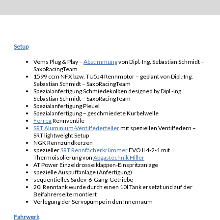
Setup
Vems Plug & Play –
Abstimmung
von Dipl.-Ing. Sebastian Schmidt –
SaxoRacingTeam
1599 ccm NFX bzw. TU5J4 Rennmotor – geplant von Dipl.-Ing.
Sebastian Schmidt – SaxoRacingTeam
Spezialanfertigung Schmiedekolben designed by Dipl.-Ing.
Sebastian Schmidt – SaxoRacingTeam
Spezialanfertigung Pleuel
Spezialanfertigung – geschmiedete Kurbelwelle
Ferrea
Rennventile
SRT Aluminium-Ventilfederteller
mit speziellen Ventilfedern –
SRT lightweight Setup
NGK Rennzündkerzen
spezieller
SRT Rennfächerkrümmer
EVO II 4-2-1 mit
Thermoisolierung von
Abgastechnik Hiller
AT Power Einzeldrosselklappen-Einspritzanlage
spezielle Auspuffanlage (Anfertigung)
sequentielles Sadev-6-Gang-Getriebe
20l Renntank wurde durch einen 10l Tank ersetzt und auf der
Beifahrerseite montiert
Verlegung der Servopumpe in den Innenraum
Fahrwerk