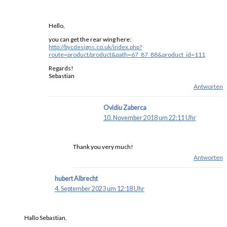
Hello,
you can get the rear wing here:
http://bycdesigns.co.uk/index.php?
route=product/product&path=67_87_88&product_id=111
Regards!
Sebastian
Antworten
Ovidiu Zaberca
10. November 2018 um 22:11 Uhr
Thank you very much!
Antworten
hubert Albrecht
4. September 2023 um 12:18 Uhr
Hallo Sebastian,