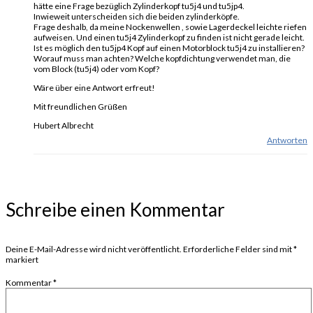
hätte eine Frage bezüglich Zylinderkopf tu5j4 und tu5jp4.
Inwieweit unterscheiden sich die beiden zylinderköpfe.
Frage deshalb, da meine Nockenwellen , sowie Lagerdeckel leichte riefen
aufweisen. Und einen tu5j4 Zylinderkopf zu finden ist nicht gerade leicht.
Ist es möglich den tu5jp4 Kopf auf einen Motorblock tu5j4 zu installieren?
Worauf muss man achten? Welche kopfdichtung verwendet man, die
vom Block (tu5j4) oder vom Kopf?
Wäre über eine Antwort erfreut!
Mit freundlichen Grüßen
Hubert Albrecht
Antworten
Schreibe einen Kommentar
Deine E-Mail-Adresse wird nicht veröffentlicht.
Erforderliche Felder sind mit
*
markiert
Kommentar
*