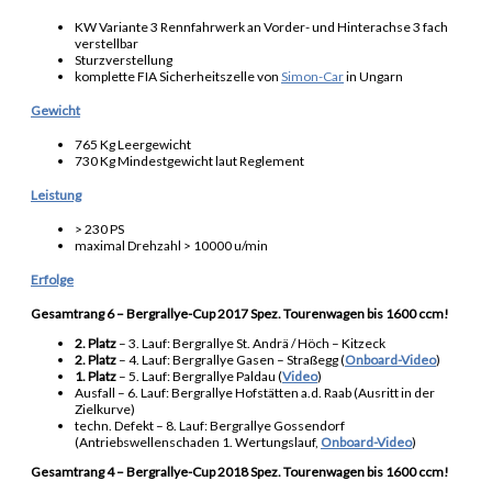
KW Variante 3 Rennfahrwerk an Vorder- und Hinterachse 3 fach
verstellbar
Sturzverstellung
komplette FIA Sicherheitszelle von
Simon-Car
in Ungarn
Gewicht
765 Kg Leergewicht
730 Kg Mindestgewicht laut Reglement
Leistung
> 230 PS
maximal Drehzahl > 10000 u/min
Erfolge
Gesamtrang 6 – Bergrallye-Cup 2017 Spez. Tourenwagen bis 1600 ccm!
2. Platz
– 3. Lauf: Bergrallye St. Andrä / Höch – Kitzeck
2. Platz
– 4. Lauf: Bergrallye Gasen – Straßegg (
Onboard-Video
)
1. Platz
– 5. Lauf: Bergrallye Paldau (
Video
)
Ausfall – 6. Lauf: Bergrallye Hofstätten a.d. Raab (Ausritt in der
Zielkurve)
techn. Defekt – 8. Lauf: Bergrallye Gossendorf
(Antriebswellenschaden 1. Wertungslauf,
Onboard-Video
)
Gesamtrang 4 – Bergrallye-Cup 2018 Spez. Tourenwagen bis 1600 ccm!