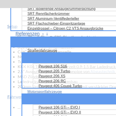
SRT isolierende Ansaugkrümmerdichtung
SRT Rennfächerkrümmer
SRT Aluminium-Ventilfederteller
SRT Flachschieber-Einspritzanlage
Setup
Einzeldrossel – Citroen C2 VTS Ansaugbrücke
Referenzen
Vems Plug & Play @ E85-Bioethanol –
Abstimmung
von
1360 ccm KFZ Motorblock mit geänderten Kolben und 
630 ccm @ 3 bar Einspritzdüsen
Straßenfahrzeuge
CatCams Turbo-Nockenwelle
NGK Iridiumzündkerzen
Turbokrümmer von
Abgastechnik Hiller
KKK K04 Turbolader mit derzeit 0,9-1,5 Bar Ladedruck
Peugeot 106 S16
2,5″ Auspuffanlage und 3″ Downpipe von
Abgastechnik 
Peugeot 205 Turbo
Peugeot 206 XS
MSD Zündspule
Peugeot 206 RC
Ladedruckverrohrung in Eigenbau
Peugeot 406 Coupé Turbo
200mm Sintermetall Sportkupplung mit verstärkter Dru
Motorsportfahrzeuge
Fahrwerk
…
Peugeot 106 GTi – EVO I
Peugeot 106 GTi – EVO II