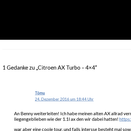
1 Gedanke zu „Citroen AX Turbo – 4×4“
Tömu
24. Dezember 2016 um 18:44 Uhr
An Benny weiterleiten! Ich habe meinen alten AX allrad ver
liegengeblieben wie der 1.1l ax den wir dabei hatten!
http
war aber eine coole tour, und falls intersse besteht mal s