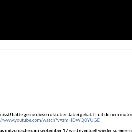
misst! hätte gerne diesen oktober dabei gehabt! mit deinem motors
s://www.youtube.com/watch?v=zmHDWQ0YUGE
owas mitzumachen, im september 17 wird eventuell wieder so eine r