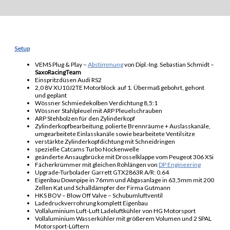
Setup
VEMS Plug & Play –
Abstimmung
von Dipl.-Ing. Sebastian Schmidt –
SaxoRacingTeam
Einspritzdüsen Audi RS2
2,0 8V XU10J2TE Motorblock auf 1. Übermaß gebohrt, gehont
und geplant
Wössner Schmiedekolben Verdichtung 8,5:1
Wössner Stahlpleuel mit ARP Pleuelschrauben
ARP Stehbolzen für den Zylinderkopf
Zylinderkopfbearbeitung, polierte Brennräume + Auslasskanäle,
umgearbeitete Einlasskanäle sowie bearbeitete Ventilsitze
verstärkte Zylinderkopfdichtung mit Schneidringen
spezielle Catcams Turbo Nockenwelle
geänderte Ansaugbrücke mit Drosselklappe vom Peugeot 306 XSi
Fächerkrümmer mit gleichen Rohlängen von
DP Engineering
Upgrade-Turbolader Garrett GTX2863R A/R: 0.64
Eigenbau Downpipe in 76mm und Abgasanlage in 63,5mm mit 200
Zellen Kat und Schalldämpfer der Firma Gutmann
HKS BOV – Blow Off Valve – Schubumluftventil
Ladedruckverrohrung komplett Eigenbau
Vollaluminium Luft-Luft Ladeluftkühler von HG Motorsport
Vollaluminium Wasserkühler mit größerem Volumen und 2 SPAL
Motorsport-Lüftern