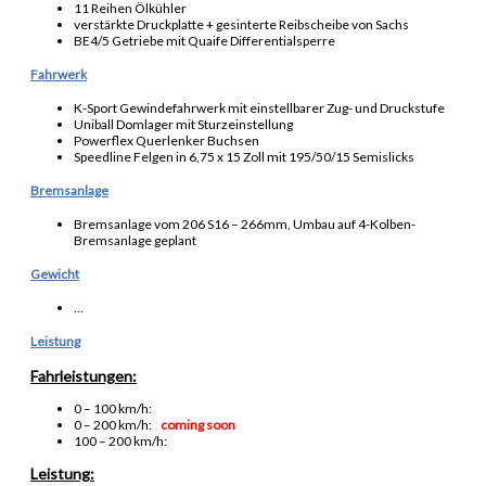
11 Reihen Ölkühler
verstärkte Druckplatte + gesinterte Reibscheibe von Sachs
BE4/5 Getriebe mit Quaife Differentialsperre
Fahrwerk
K-Sport Gewindefahrwerk mit einstellbarer Zug- und Druckstufe
Uniball Domlager mit Sturzeinstellung
Powerflex Querlenker Buchsen
Speedline Felgen in 6,75 x 15 Zoll mit 195/50/15 Semislicks
Bremsanlage
Bremsanlage vom 206 S16 – 266mm, Umbau auf 4-Kolben-
Bremsanlage geplant
Gewicht
…
Leistung
Fahrleistungen:
0 – 100 km/h:
0 – 200 km/h:
coming soon
100 – 200 km/h:
Leistung: