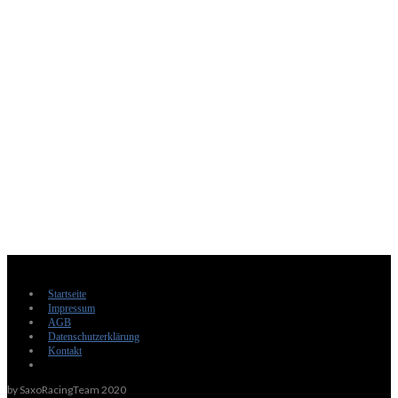
Startseite
Impressum
AGB
Datenschutzerklärung
Kontakt
by SaxoRacingTeam 2020