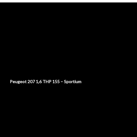
Zum
Inhalt
springen
HAUPTMENÜ
eigene Fahrzeuge
Peugeot 207 1,6 THP 155 – Sportium
Seb – SaxoRacingTeam