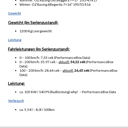
Sommer: OZ Racing Ultraleggera 7×17″ 205/45 R17
Winter: OZ Racing Allegerita 7×16″ 195/55 R16
Gewicht
Gewicht (im Serienzustand):
1200 Kg Leergewicht
Leistung
Fahrleistungen (im Serienzustand):
0 – 100 km/h: 7,33 sek (PerformanceBox Data)
0 – 200 km/h: 35,97 sek –
aktuell:
34,22 sek
(PerformanceBox
Data)
100 – 200 km/h: 28,64 sek –
aktuell:
26,65 sek
(PerformanceBox
Data)
Leistung:
ca. 105 KW / 143 PS (Radleistung) whp! – PerformanceBox Data
Verbrauch
ca. 5,54 l – 8,0l / 100km