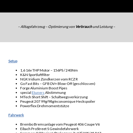
– Alltagsfahrzeug – Optimierung von
Verbrauch
und Leistung –
Setup
1,6 16v THP Motor – 156PS / 240Nm
K&N Sportluftfilter
NGK Iridium Zündkerzen vom RCZ R
Go Fast Bits – GFB DV+ Blow-Off (geschlossen)
Forge Aluminium Boost Pipes
special
Etuners
Abstimmung
MTech Short Shift – Schaltwegsverkürzung
Peugeot 207 99g/98g/economique Heckspoiler
Powerflex Drehmomentstütze
Fahrwerk
Brembo Bremsanlage vom Peugeot 406 Coupe V6
Eibach ProStreet S Gewindefahrwerk